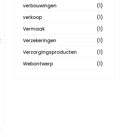
verbouwingen
(1)
verkoop
(1)
Vermaak
(1)
t
Verzekeringen
(1)
Verzorgingsproducten
(1)
e
Webontwerp
(1)
s
t