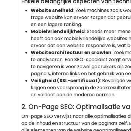
Enkele belangrijke aspecten van technis
Website snelheid
: Zoekmachines zoals Goo
trage website kan ervoor zorgen dat gebrui
en een lagere ranking.
Mobielvriendelijkheid
: Steeds meer mens
heeft dan ook mobielvriendelijke websites h
ervoor dat een website responsive is, wat 
Websitearchitectuur en crawlen
: Zoekm
te analyseren. Een SEO-specialist zorgt erv
te navigeren is voor zowel gebruikers als z
pagina’s, interne links en het gebruik van 
Veiligheid (SSL-certificaat)
: Beveiligde 
krijgen een voorsprong in de zoekresultaten.
en voldoet aan de moderne normen.
2. On-Page SEO: Optimalisatie v
On-page SEO verwijst naar alle optimalisaties d
op de inhoud en structuur van de pagina’s zelf.
alle elementen van de website geoptimaliseerd