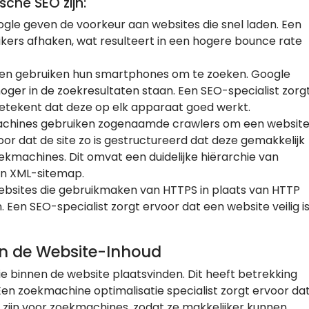
che SEO zijn:
gle geven de voorkeur aan websites die snel laden. Een
kers afhaken, wat resulteert in een hogere bounce rate
en gebruiken hun smartphones om te zoeken. Google
oger in de zoekresultaten staan. Een SEO-specialist zorg
betekent dat deze op elk apparaat goed werkt.
achines gebruiken zogenaamde crawlers om een websit
oor dat de site zo is gestructureerd dat deze gemakkelijk
oekmachines. Dit omvat een duidelijke hiërarchie van
een XML-sitemap.
websites die gebruikmaken van HTTPS in plaats van HTTP
 Een SEO-specialist zorgt ervoor dat een website veilig i
an de Website-Inhoud
ie binnen de website plaatsvinden. Dit heeft betrekking
 Een zoekmachine optimalisatie specialist zorgt ervoor da
 zijn voor zoekmachines, zodat ze makkelijker kunnen