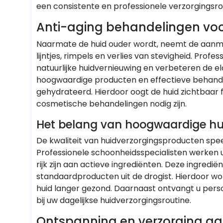
een consistente en professionele verzorgingsro
Anti-aging behandelingen voor
Naarmate de huid ouder wordt, neemt de aanmaa
lijntjes, rimpels en verlies van stevigheid. Pro
natuurlijke huidvernieuwing en verbeteren de el
hoogwaardige producten en effectieve behande
gehydrateerd. Hierdoor oogt de huid zichtbaar fr
cosmetische behandelingen nodig zijn.
Het belang van hoogwaardige hu
De kwaliteit van huidverzorgingsproducten speel
Professionele schoonheidsspecialisten werken u
rijk zijn aan actieve ingrediënten. Deze ingredië
standaardproducten uit de drogist. Hierdoor wo
huid langer gezond. Daarnaast ontvangt u perso
bij uw dagelijkse huidverzorgingsroutine.
Ontspanning en verzorging g