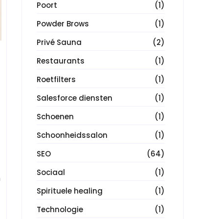
Poort
(1)
Powder Brows
(1)
Privé Sauna
(2)
Restaurants
(1)
Roetfilters
(1)
Salesforce diensten
(1)
Schoenen
(1)
Schoonheidssalon
(1)
SEO
(64)
Sociaal
(1)
n
Spirituele healing
(1)
Technologie
(1)