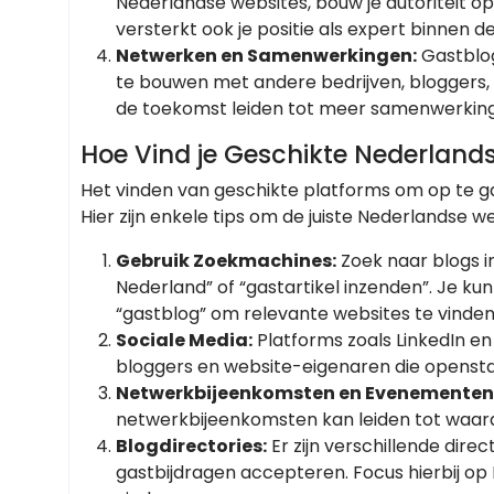
Nederlandse websites, bouw je autoriteit op 
versterkt ook je positie als expert binnen d
Netwerken en Samenwerkingen:
Gastblog
te bouwen met andere bedrijven, bloggers, 
de toekomst leiden tot meer samenwerkinge
Hoe Vind je Geschikte Nederland
Het vinden van geschikte platforms om op te gas
Hier zijn enkele tips om de juiste Nederlandse we
Gebruik Zoekmachines:
Zoek naar blogs i
Nederland” of “gastartikel inzenden”. Je 
“gastblog” om relevante websites te vinden
Sociale Media:
Platforms zoals LinkedIn en
bloggers en website-eigenaren die opensta
Netwerkbijeenkomsten en Evenementen
netwerkbijeenkomsten kan leiden tot waar
Blogdirectories:
Er zijn verschillende direc
gastbijdragen accepteren. Focus hierbij op