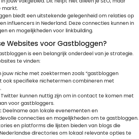
in jouw vakgebied. Dit helpt niet alleen je SEO, maar
e markt.
gen biedt een uitstekende gelegenheid om relaties op
en influencers in Nederland. Deze connecties kunnen in
n en mogelijkheden voor linkbuilding.
se Websites voor Gastbloggen?
tbloggen is een belangrijk onderdeel van je strategie.
bsites te vinden:
n jouw niche met zoektermen zoals “gastbloggen
kunt ook specifieke nichetermen combineren met
.
 Twitter kunnen nuttig zijn om in contact te komen met
an voor gastbloggers.
:
Deelname aan lokale evenementen en
devolle connecties en mogelijkheden om te gastbloggen.
tories en platforms die lijsten bieden van blogs die
 Nederlandse directories om lokaal relevante opties te