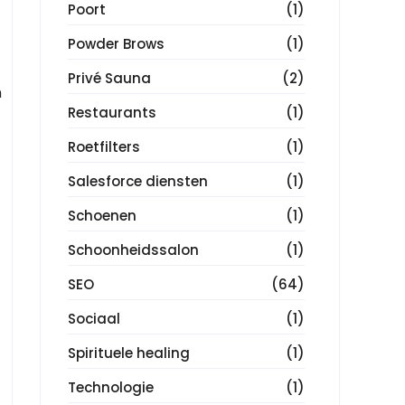
Poort
(1)
Powder Brows
(1)
Privé Sauna
(2)
n
Restaurants
(1)
Roetfilters
(1)
Salesforce diensten
(1)
Schoenen
(1)
Schoonheidssalon
(1)
SEO
(64)
Sociaal
(1)
Spirituele healing
(1)
Technologie
(1)