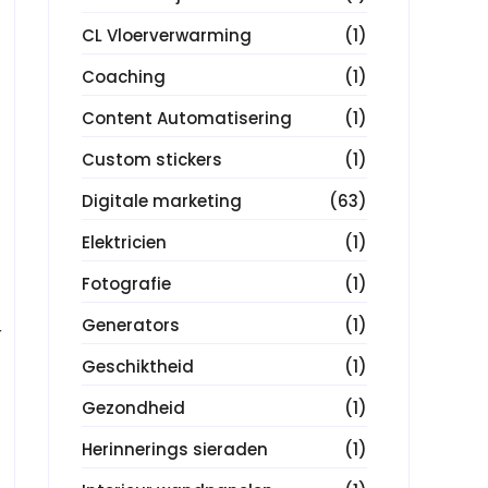
CL Vloerverwarming
(1)
Coaching
(1)
Content Automatisering
(1)
Custom stickers
(1)
Digitale marketing
(63)
Elektricien
(1)
Fotografie
(1)
Generators
(1)
r
Geschiktheid
(1)
Gezondheid
(1)
Herinnerings sieraden
(1)